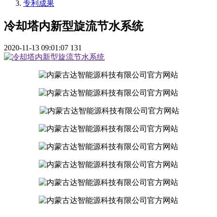
专利成果
冷却塔内新型旋流节水系统
2020-11-13 09:01:07
131